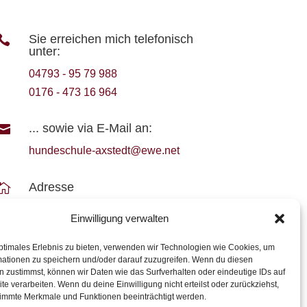
Sie erreichen mich telefonisch

unter:
04793 - 95 79 988
0176 - 473 16 964
... sowie via E-Mail an:

hundeschule-axstedt@ewe.net
Adresse

Lübberstedter Weg 17-19
Einwilligung verwalten
27729 Axstedt
ptimales Erlebnis zu bieten, verwenden wir Technologien wie Cookies, um
mationen zu speichern und/oder darauf zuzugreifen. Wenn du diesen
 zustimmst, können wir Daten wie das Surfverhalten oder eindeutige IDs auf
te verarbeiten. Wenn du deine Einwilligung nicht erteilst oder zurückziehst,
immte Merkmale und Funktionen beeinträchtigt werden.