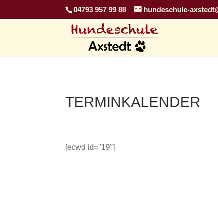
04793 957 99 88
hundeschule-axstedt
TERMINKALENDER
[ecwd id="19"]