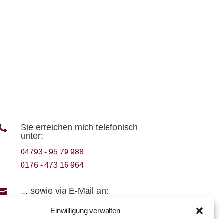
Sie erreichen mich telefonisch

unter:
04793 - 95 79 988
0176 - 473 16 964
... sowie via E-Mail an:

hundeschule-axstedt@ewe.net
Einwilligung verwalten