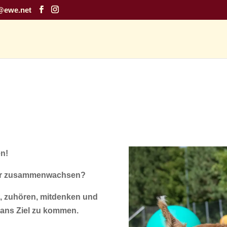
@ewe.net
en!
hr zusammenwachsen?
t, zuhören, mitdenken und
ans Ziel zu kommen.